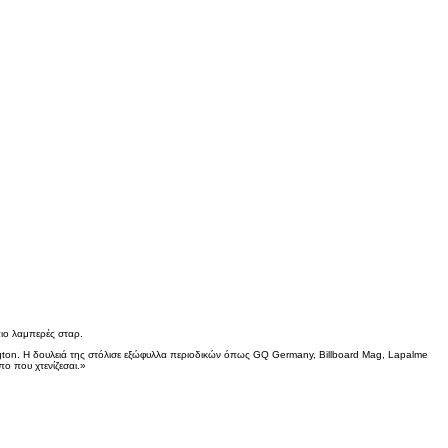
πιο λαμπερές σταρ.
ington. Η δουλειά της στόλισε εξώφυλλα περιοδικών όπως GQ Germany, Billboard Mag, Lapalme
ο που χτενίζεσαι.»