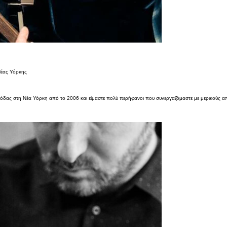
Νέας Υόρκης
δας στη Νέα Υόρκη από το 2006 και είμαστε πολύ περήφανοι που συνεργαζόμαστε με μερικούς απ