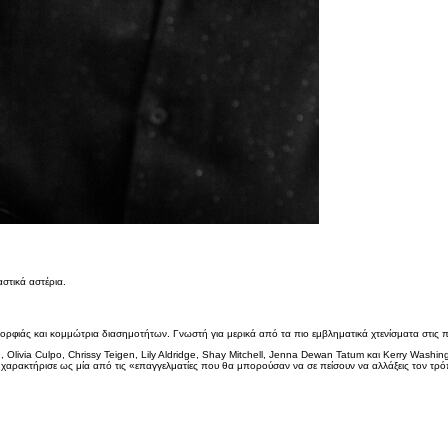
στικά αστέρια.
μορφιάς και κομμώτρια διασημοτήτων. Γνωστή για μερικά από τα πιο εμβληματικά χτενίσματα στις 
 Olivia Culpo, Chrissy Teigen, Lily Aldridge, Shay Mitchell, Jenna Dewan Tatum και Kerry Wash
χαρακτήρισε ως μία από τις «επαγγελματίες που θα μπορούσαν να σε πείσουν να αλλάξεις τον τρόπ