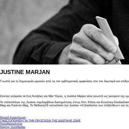
JUSTINE MARJAN
Γνωστή για τη δημιουργία μερικών από τις πιο εμβληματικές εμφανίσεις στα πιο λαμπερά και επιδρα
Ζώντας ανάμεσα σε Λος Άντζελες και Νέα Υόρκη, η Justine Marjan είναι γνωστή ως γκουρού της ο
Το πελατολόγιο της Justine περιλαμβάνει διασημότητες όπως Kim, Khloe και Kourtney Kardashian,
Mag και Parents Mag. Το Refinery29 αποκάλεσε την Justine «Η βασίλισσα των πλεξούδων» και τη 
Νομική Ανακοίνωση
ΓΝΩΣΤΟΠΟΙΗΣΗ ΓΙΑ ΤΗΝ ΠΡΟΣΤΑΣΙΑ ΤΗΣ ΙΔΙΩΤΙΚΗΣ ΖΩΗΣ
Προσβασιμότητα
Χάρτης τοποθεσίας