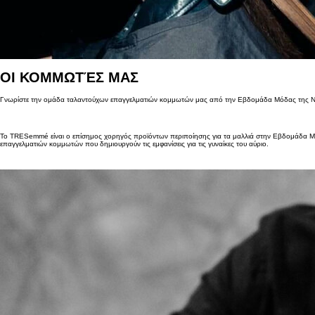
ΟΙ ΚΟΜΜΩΤΈΣ ΜΑΣ
Γνωρίστε την ομάδα ταλαντούχων επαγγελματιών κομμωτών μας από την Εβδομάδα Μόδας της 
Το TRESemmé είναι ο επίσημος χορηγός προϊόντων περιποίησης για τα μαλλιά στην Εβδομάδα Μό
επαγγελματιών κομμωτών που δημιουργούν τις εμφανίσεις για τις γυναίκες του αύριο.