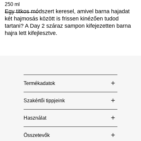
4.0
250 ml
az
Egy titkos módszert keresel, amivel barna hajadat
5-
ből
két hajmosás között is frissen kinézően tudod
2
értékelésből.
tartani? A Day 2 száraz sampon kifejezetten barna
hajra lett kifejlesztve.
Termékadatok
Szakértői tippjeink
Használat
Összetevők