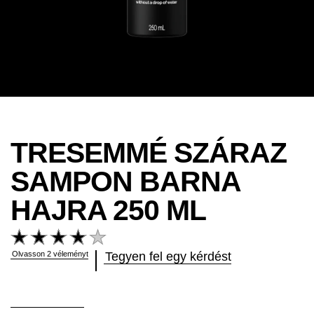
TRESEMMÉ SZÁRAZ
SAMPON BARNA
HAJRA 250 ML
A(z)
TRESemmé
Száraz
Olvasson 2 véleményt
Tegyen fel egy kérdést
sampon
barna
hajra
250
ml
átlagos
értékelése