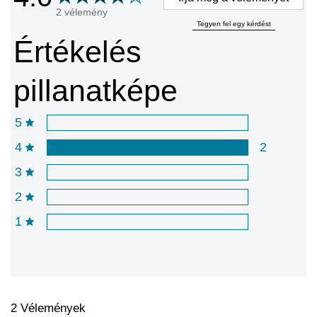
2 vélemény
Tegyen fel egy kérdést
Értékelés
pillanatképe
5
4
2
3
2
1
2
Vélemények