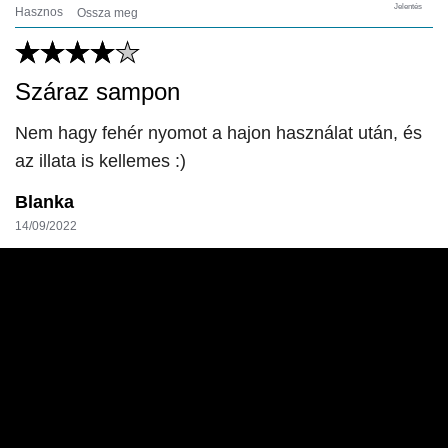
Jelentés
Hasznos
Ossza meg
Száraz sampon
Nem hagy fehér nyomot a hajon használat után, és
az illata is kellemes :)
Blanka
14/09/2022
(4)
Jelentés
Hasznos
Ossza meg
LEGÚJABB