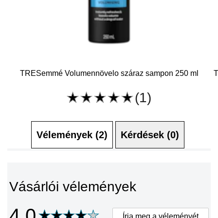
TRESemmé Volumennövelo száraz sampon 250 ml
T
(1)
A(z)
Volumennövelő
száraz
sampon
250
ml
Vélemények (2)
Kérdések (0)
átlagos
értékelése
5.0
az
5-
ből
1
Vásárlói vélemények
értékelésből.
4.0
Írja meg a véleményét