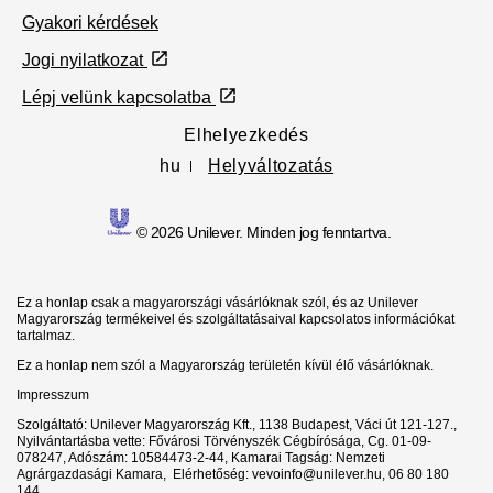
Gyakori kérdések
Jogi nyilatkozat
Lépj velünk kapcsolatba
Elhelyezkedés
hu
Helyváltozatás
© 2026 Unilever. Minden jog fenntartva.
Ez a honlap csak a magyarországi vásárlóknak szól, és az Unilever
Magyarország termékeivel és szolgáltatásaival kapcsolatos információkat
tartalmaz.
Ez a honlap nem szól a Magyarország területén kívül élő vásárlóknak.
Impresszum
Szolgáltató: Unilever Magyarország Kft., 1138 Budapest, Váci út 121-127.,
Nyilvántartásba vette: Fővárosi Törvényszék Cégbírósága, Cg. 01-09-
078247, Adószám: 10584473-2-44, Kamarai Tagság: Nemzeti
Agrárgazdasági Kamara, Elérhetőség: vevoinfo@unilever.hu, 06 80 180
144