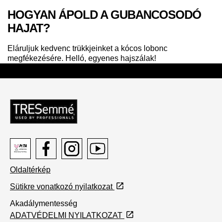
HOGYAN ÁPOLD A GUBANCOSODÓ
HAJAT?
Eláruljuk kedvenc trükkjeinket a kócos lobonc
megfékezésére. Helló, egyenes hajszálak!
Twitter
Peta
Facebook
Instagram
Youtube
Oldaltérkép
logo
Sütikre vonatkozó nyilatkozat
Akadálymentesség
ADATVÉDELMI NYILATKOZAT