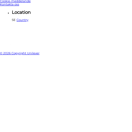
TILLGÄNGLIGHET
Vanliga frågor och svar
Sidkarta
Cookie-meddelande
Kontakta oss
Location
SE
Country
© 2026 Copyright Unilever