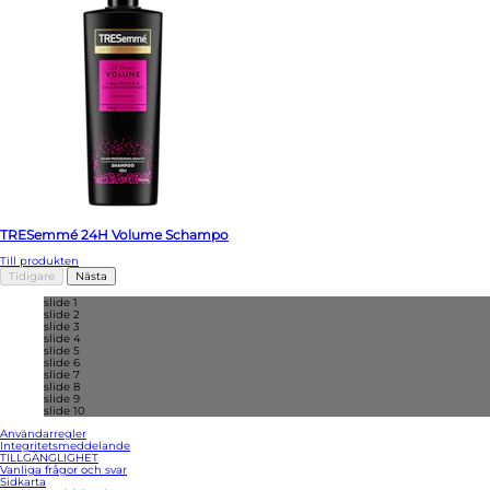
TRESemmé 24H Volume Schampo
Till produkten
Tidigare
Nästa
slide 1
slide 2
slide 3
slide 4
slide 5
slide 6
slide 7
slide 8
slide 9
slide 10
Användarregler
Integritetsmeddelande
Ändra Inställningarna