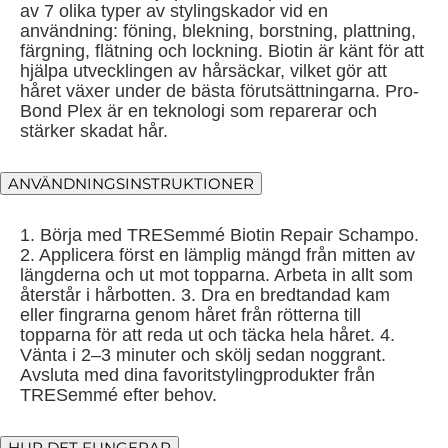
av 7 olika typer av stylingskador vid en
användning: föning, blekning, borstning, plattning,
färgning, flätning och lockning. Biotin är känt för att
hjälpa utvecklingen av hårsäckar, vilket gör att
håret växer under de bästa förutsättningarna. Pro-
Bond Plex är en teknologi som reparerar och
stärker skadat hår.
ANVÄNDNINGSINSTRUKTIONER
1. Börja med TRESemmé Biotin Repair Schampo.
2. Applicera först en lämplig mängd från mitten av
längderna och ut mot topparna. Arbeta in allt som
återstår i hårbotten. 3. Dra en bredtandad kam
eller fingrarna genom håret från rötterna till
topparna för att reda ut och täcka hela håret. 4.
Vänta i 2–3 minuter och skölj sedan noggrant.
Avsluta med dina favoritstylingprodukter från
TRESemmé efter behov.
HUR DET FUNGERAR