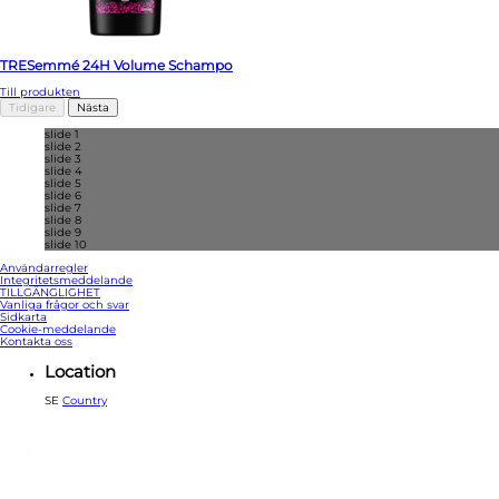
TRESemmé 24H Volume Schampo
Till produkten
Tidigare
Nästa
slide 1
slide 2
slide 3
slide 4
slide 5
slide 6
slide 7
slide 8
slide 9
slide 10
Användarregler
Integritetsmeddelande
Ändra Inställningarna
TILLGÄNGLIGHET
Vanliga frågor och svar
Sidkarta
Cookie-meddelande
Kontakta oss
Location
SE
Country