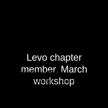
เห็นภาพสะท้อนจาก
กระจก ฉันก็พูดกับตัวเอง
ว่า 'ความมั่นนี้สิ ใช่
เลย!'”
ผู้ร่วมเวิร์กชอป Levo chapter เดือนมีนาคม
Levo chapter
member, March
แนะนำ Levo พาร์ทเนอร์ของเรา
workshop
ความจำเป็นในการเพิ่มขีดความสามารถในการทำงาน
และการสนับสนุนด้านอาชีพคือเหตุผล และไม่มีอะไรที่
ทำให้เราตื่นเต้นไปกว่าการได้เป็นร่วมงานกับ Levo ซึ่ง
เป็นเครือข่ายที่เติบโตเร็วที่สุดแห่งศตวรรษที่นี้ Levo
เปิดโอกาสให้มืออาชีพรุ่นใหม่ด้วยทรัพยากรที่มี