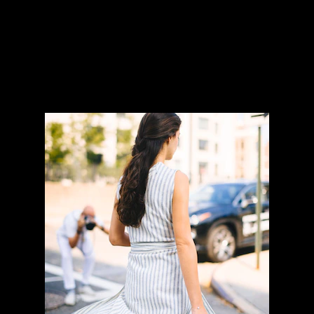
หลังจากเวลาผ่านไป สาวยุค millennial ควรได้รับการ
เติมเต็มเล็กน้อยจาก Emmé เพื่อเพิ่มความมั่นใจ