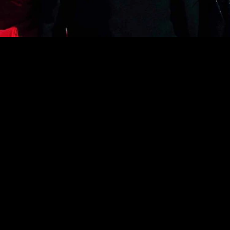
TRESEMMÉ และ
LEVO
ประวัติความเป็นมาของ TRESemmé
ที่ TRESemmé เราเข้าใจดีว่าเส้นผมที่ยอดเยี่ยมมีส่วน
ช่วยให้คุณมั่นใจที่จะเผชิญโลก และเมื่อคุณกำลังมอง
หาสิ่งที่ดีที่สุด คุณก็จะสามารถทำมันให้ดีที่สุดได้ นี่คือ
ทัศนคติของ Edna L. Emmé ผู้ก่อตั้งแบรนด์ของเรา ผู้
ประกอบการผู้ซึ่งไม่เกรงกลัวที่จะทำในสิ่งที่ต้องการเพื่อ
สร้างโลกของเธอ เธอไม่เกรงกลัวที่จะฉีกกฎ และไม่ยึด
ติด ทั้งยังมีความมั่นใจในแบบผู้หญิงยุคใหม่
ทั้งที่เธออยู่ในยุคที่ผู้ชายมีอำนาจในห้องบอร์ดผู้บริหาร