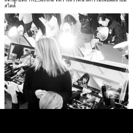
สไตล์