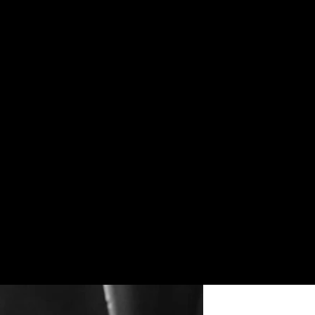
ant แบบยุค 1960 สไตล์ TRESemmé เป็นผมทรงสูงแล้วมัดหา
ับสาวยุคใหม่ที่ไม่เคยหยุดนิ่ง นี่ล่ะวอลลุ่มแบบยุค 60 ที่ดูเ
À Moi แต่งแต้มอายไลเนอร์สีดำที่ขอบตาล่างกับผมหางม้า
ลุคเนี้ยบแบบสตรีทจากหลังเวทีมาแล้ว นางแบบของเราทำผมหา
าสโมกกี้อาย ริมฝีปากสีแดง และชุดลายทางสีขาวดำ เป็นล
หมือนใคร
กซี่นี้เป็นผลงานระดับมืออาชีพ ที่จริงทำไม่ยากแค่ใช้อุปกรณ์ไม
-Full Volume แล้วทำตามขั้นตอนต่อไปนี้เลย