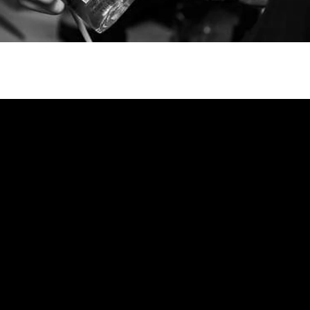
6
eek โดย
จากยุค 50 60 และ
บายๆ