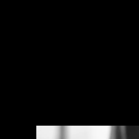
ทรง Bardot Bouff
ได้ง่ายๆ แถมเหมาะก
ดวงตาของนางแบบ 
เฉี่ยว แต่เราสืบ
ดูหวานๆ รับกับต
ฝรั่งเศสสุดเก๋ไม่เ
แม้ทรงหางม้าที่เซ็
TRESemmé Beauty