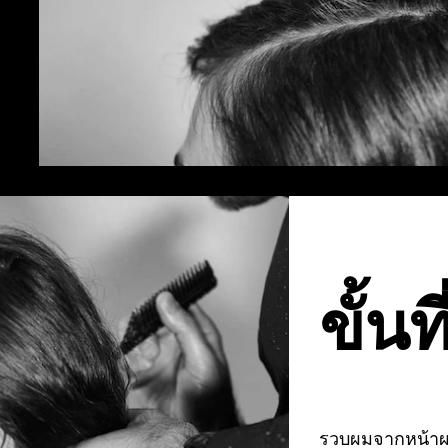
ขั้นท
รวบผมจากหน้าผา