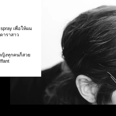
pray เพื่อให้ผม
ล์ดาราสาว
หญิงทุกคนก็สวย
ffant