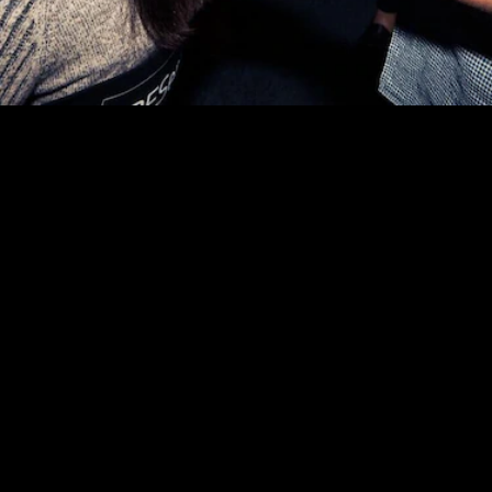
VOCÊ SABE FAZER
PENTEADOS COM
TRANÇA? A GENTE
TE ENSINA!
Das tranças de boxeador às tranças embutidas,
elas estão com tudo! Quer uma prova? Além de ser
um penteado diferente e prático, funciona muito
bem para todas as idades, estilos e ocasiões: para