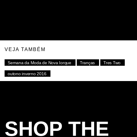
outra maneira completamente diferente de usar
suas tranças, certifique-se de que elas sejam
ousadas para estar por dentro dessa tendência!
VEJA TAMBÉM
Semana da Moda de Nova Iorque
Tranças
Tres Two
outono inverno 2016
SHOP THE