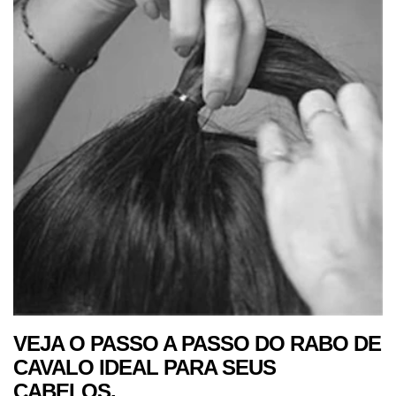
5
de
13
classificações.
VEJA O PASSO A PASSO DO RABO DE