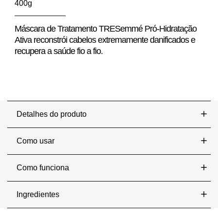
Ativa
400g
é
4.3
de
5
Máscara de Tratamento TRESemmé Pró-Hidratação
de
Ativa reconstrói cabelos extremamente danificados e
34
classificações.
recupera a saúde fio a fio.
Detalhes do produto
Como usar
Como funciona
Ingredientes