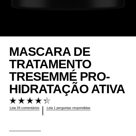
MASCARA DE
TRATAMENTO
TRESEMMÉ PRO-
HIDRATAÇÃO ATIVA
A
classificação
média
Leia 34 comentários
Leia 1 perguntas respondidas
deste
Máscara
de
Tratamento
TRESemmé
Pró-
Hidratação