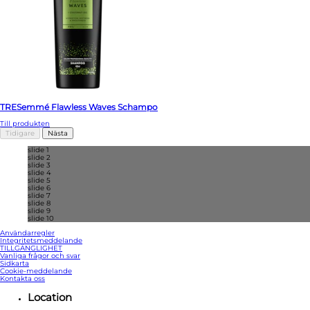
TRESemmé Flawless Waves Schampo
Till produkten
Tidigare
Nästa
slide 1
slide 2
slide 3
slide 4
slide 5
slide 6
slide 7
slide 8
slide 9
slide 10
Användarregler
Integritetsmeddelande
Ändra Inställningarna
TILLGÄNGLIGHET
Vanliga frågor och svar
Sidkarta
Cookie-meddelande
Kontakta oss