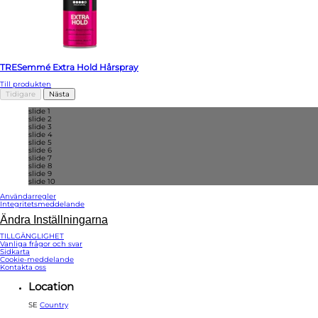
TRESemmé Extra Hold Hårspray
Till produkten
Tidigare
Nästa
slide 1
slide 2
slide 3
slide 4
slide 5
slide 6
slide 7
slide 8
slide 9
slide 10
Användarregler
Integritetsmeddelande
Ändra Inställningarna
TILLGÄNGLIGHET
Vanliga frågor och svar
Sidkarta
Cookie-meddelande
Kontakta oss
Location
SE
Country