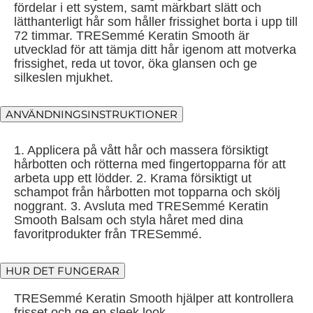
fördelar i ett system, samt märkbart slätt och
lätthanterligt hår som håller frissighet borta i upp till
72 timmar. TRESemmé Keratin Smooth är
utvecklad för att tämja ditt hår igenom att motverka
frissighet, reda ut tovor, öka glansen och ge
silkeslen mjukhet.
ANVÄNDNINGSINSTRUKTIONER
1. Applicera på vått hår och massera försiktigt
hårbotten och rötterna med fingertopparna för att
arbeta upp ett lödder. 2. Krama försiktigt ut
schampot från hårbotten mot topparna och skölj
noggrant. 3. Avsluta med TRESemmé Keratin
Smooth Balsam och styla håret med dina
favoritprodukter från TRESemmé.
HUR DET FUNGERAR
TRESemmé Keratin Smooth hjälper att kontrollera
frisset och ge en sleek look.