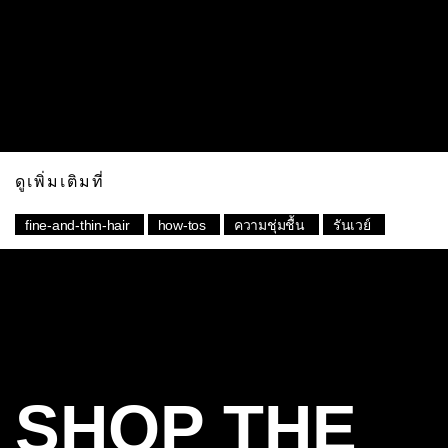
พร้อมที่จะอวดทรงผม faux bob ของคุณจากแรง
บันดาลใจยุค 50 แล้วหรือยัง? ชมวิดีโอสำหรับลุคนี้
พร้อมคอลเล็คชั่นTRESemmé Beauty-Full Volume
collection
ดูเพิ่มเติมที่
fine-and-thin-hair
how-tos
ความชุ่มชื้น
รันเวย์
(
0
)
SHOP THE