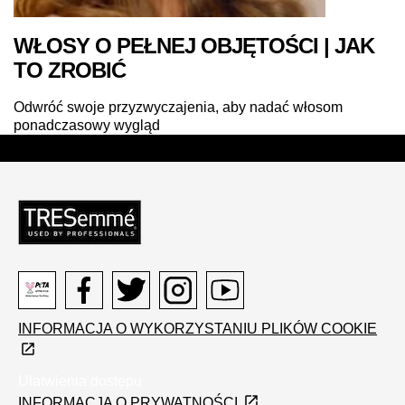
WŁOSY O PEŁNEJ OBJĘTOŚCI | JAK
TO ZROBIĆ
Odwróć swoje przyzwyczajenia, aby nadać włosom
ponadczasowy wygląd
Peta
Facebook
Twitter
Instagram
Youtube
INFORMACJA O WYKORZYSTANIU PLIKÓW COOKIE
logo
Ułatwienia dostępu
INFORMACJA O PRYWATNOŚCI