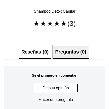
Shampoo Detox Capilar
(3)
La
calificación
promedio
de
este
Shampoo
Detox
Capilar
es
Reseñas (0)
Preguntas (0)
5.0
de
5
de
3
calificaciones.
Sé el primero en comentar.
Deja tu opinión
Hacer una pregunta