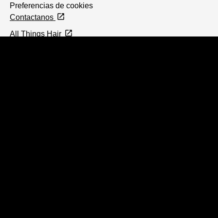
Preferencias de cookies
Contactanos
All Things Hair
FAQ
Ubicación
Argentina
Change location
© 2026 Unilever.
©2026 Todos los derechos reservados.
Esta página web está dirigida únicamente a los consumidores de los
productos y servicios de Unilever Argentina.
Defensa de las y los Consumidores: para reclamos, ingrese
aquí.