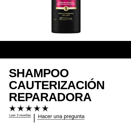
SHAMPOO
CAUTERIZACIÓN
REPARADORA
La
calificación
promedio
Leer 3 reseñas
Hacer una pregunta
de
este
Shampoo
Cauterización