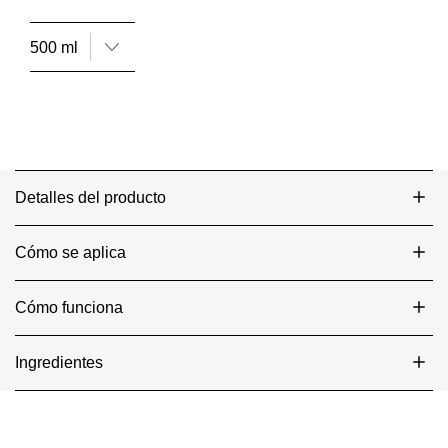
Reparadora
es
5.0
de
5
de
3
calificaciones.
Shampoo Cauterización Reparadora, estimula la
cicatrización nivel celular y sella la fibra.
Detalles del producto
Cómo se aplica
Cómo funciona
Ingredientes