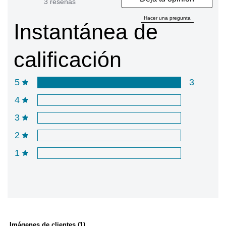
3 reseñas
Hacer una pregunta
Instantánea de
calificación
5
3
4
3
2
1
Imágenes de clientes (1)