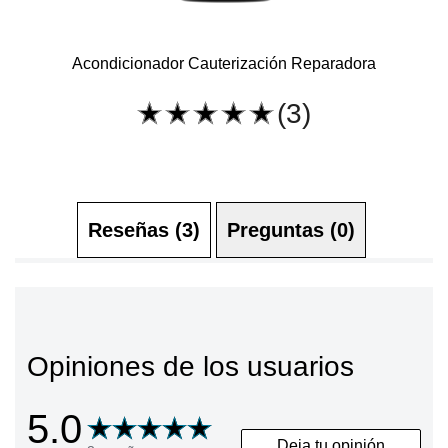
Acondicionador Cauterización Reparadora
(3)
La
calificación
promedio
de
este
Acondicionador
Cauterización
Reparadora
es
Reseñas (3)
Preguntas (0)
5.0
de
5
de
3
calificaciones.
Opiniones de los usuarios
5.0
Deja tu opinión