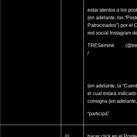
estar atentos a los po
(en adelante, los “Pos
Patrocinados”) por el 
red social Instagram d
TRESemmé (@tr
/
https://www.instagram
(en adelante, la “Cuen
el cual estará indicado
consigna (en adelante,
“participá”
(i)
hacer click en el Post