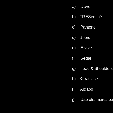
a) Dove
b) TRESemmé
c) Pantene
d) Biferdil
e) Elvive
f) Sedal
g) Head & Shoulders
h) Kerastase
i) Algabo
j) Uso otra marca par