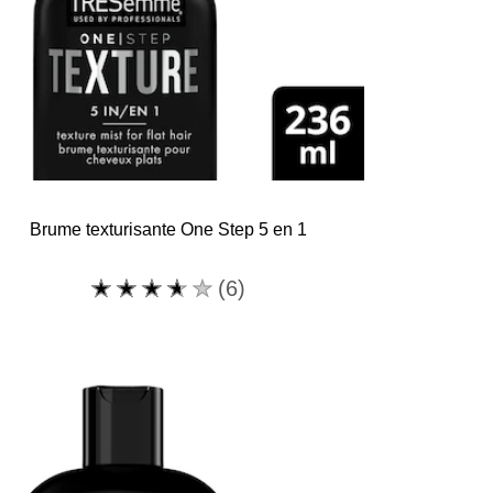
Brume texturisante One Step 5 en 1
La
(6)
note
moyenne
de
ce
Brume
texturisante
One