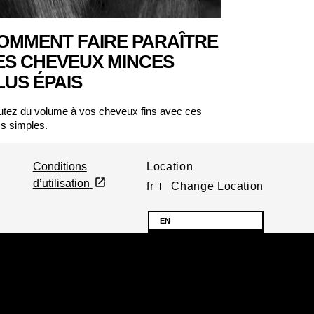
OMMENT FAIRE PARAÎTRE
ES CHEVEUX MINCES
LUS ÉPAIS
utez du volume à vos cheveux fins avec ces
cs simples.
Conditions
Location
d’utilisation
fr
Change Location
EN
FR
© 2026 Unilever. All
Rights Reserved