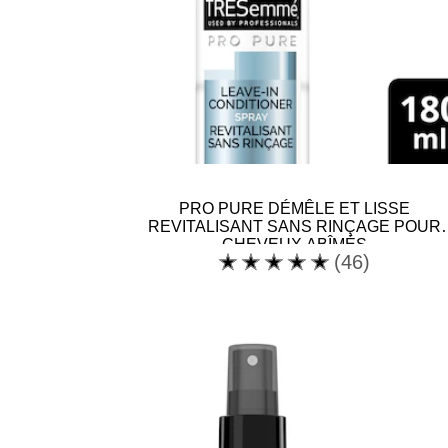
PRO PURE DÉMÊLE ET LISSE
REVITALISANT SANS RINÇAGE POUR
CHEVEUX ABÎMÉS
La
(46)
note
moyenne
de
ce
PRO
PURE
DÉMÊLE