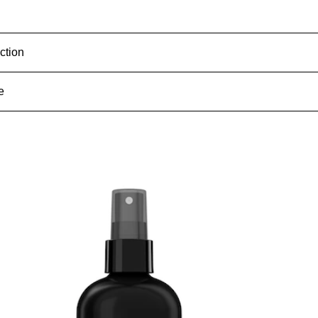
ction
e