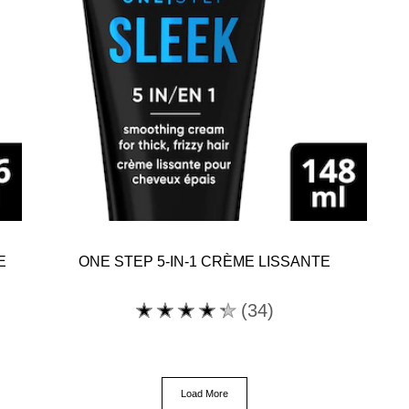
DÉFINISSANTE
POUR
CHEVEUX
ONDULÉS
est
de
4.2
sur
5
à
partir
E
ONE STEP 5-IN-1 CRÈME LISSANTE
de
46
La
(34)
notes.
note
moyenne
de
Load More
ce