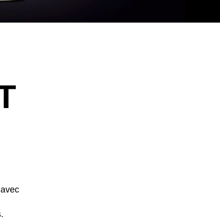
T
e avec
.