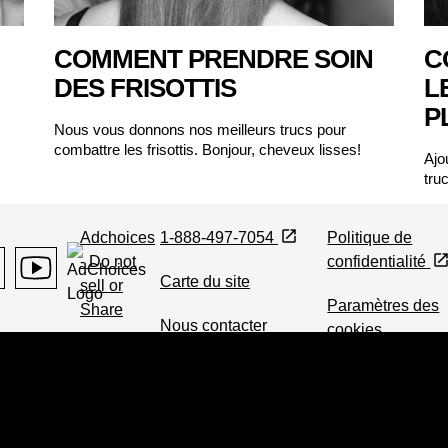
COMMENT PRENDRE SOIN
C
DES FRISOTTIS
L
P
Nous vous donnons nos meilleurs trucs pour
combattre les frisottis. Bonjour, cheveux lisses!
x
Ajo
tru
Adchoices
1-888-497-7054
Politique de
- Do not
confidentialité
Carte du site
sell or
agram
Youtube
Paramètres des
Share
Nous contacter
cookies
Accessibilité
Localisateur de
magasin