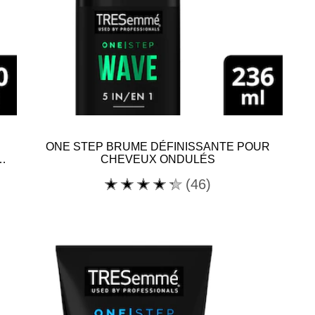
ONE STEP BRUME DÉFINISSANTE POUR
CHEVEUX ONDULÉS
La
(46)
note
moyenne
de
ce
ONE
STEP
BRUME