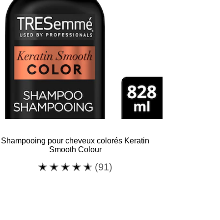
Step
5
en
1
est
de
3.5
sur
5
à
partir
Shampooing pour cheveux colorés Keratin
de
Smooth Colour
6
La
(91)
notes.
note
moyenne
de
ce