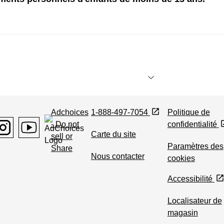
Adchoices
1-888-497-7054
Politique de
- Do not
confidentialité
Carte du site
sell or
nstagram
Youtube
Paramètres des
Share
Nous contacter
cookies
Accessibilité
Localisateur de
magasin