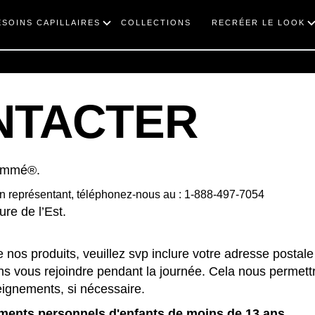
ESOINS CAPILLAIRES
COLLECTIONS
RECRÉER LE LOOK
NTACTER
Semmé®.
un représentant, téléphonez-nous au :
1-888-497-7054
re de l’Est.
 nos produits, veuillez svp inclure votre adresse postale
 vous rejoindre pendant la journée. Cela nous permett
seignements, si nécessaire.
ements personnels d'enfants de moins de 13 ans.