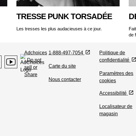
TRESSE PUNK TORSADÉE
D
Les tresses les plus audacieuses à ce jour.
Fai
de 
Adchoices
1-888-497-7054
Politique de
- Do not
confidentialité
Carte du site
sell or
agram
Youtube
Paramètres des
Share
Nous contacter
cookies
Accessibilité
Localisateur de
magasin