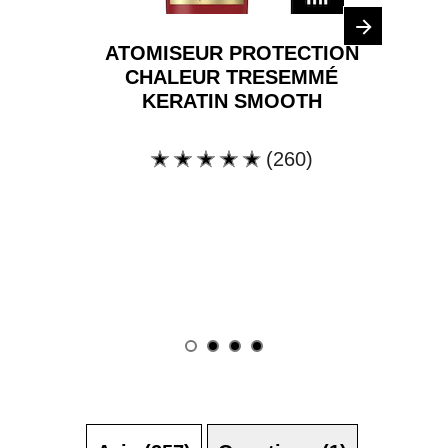
ATOMISEUR PROTECTION
CHALEUR TRESEMMÉ
KERATIN SMOOTH
(260)
La
note
moyenne
de
ce
TRESemmé
Keratin
Smooth
Heat
Protection
Spray
est
de
4.7
sur