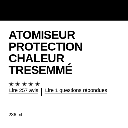
ATOMISEUR
PROTECTION
CHALEUR
TRESEMMÉ
La
note
Lire 257 avis
Lire 1 questions répondues
moyenne
de
ce
Atomiseur
236 ml
Protection
Chaleur