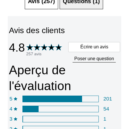
Avis (257)
Questions (1)
5
à
partir
de
Avis des clients
260
notes.
4.8
Écrire un avis
257 avis
Poser une question
Aperçu de
l'évaluation
5
201
4
54
3
1
2
1