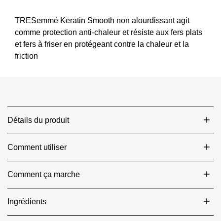
TRESemmé
est
de
TRESemmé Keratin Smooth non alourdissant agit
4.8
comme protection anti-chaleur et résiste aux fers plats
sur
et fers à friser en protégeant contre la chaleur et la
5
friction
à
partir
de
257
notes.
Détails du produit
Comment utiliser
Comment ça marche
Ingrédients