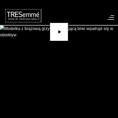
Play video Chi bow As Seen at Caro
FRYZURA W STYLU
LAT 70. JESIEŃ/ZIMA
2016
Kolekcja Diane Von Furstenberg jesień/zima 2016
zaprezentowana podczas New York Fashion Week