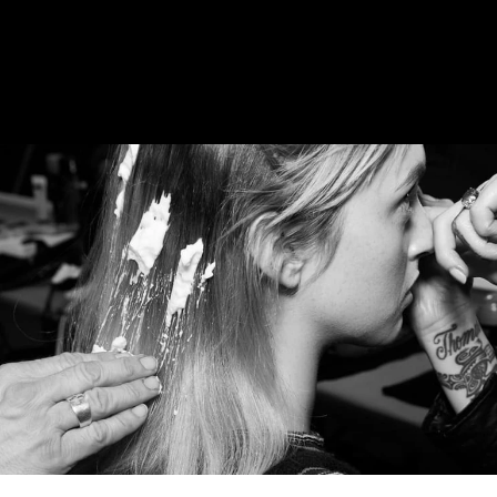
świetnie prezentuje się w zestawieniu ze skórzaną
kurtką lub wełnianym płaszczem. To zaleta klasyki,
która zawsze jest najbardziej uniwersalna!