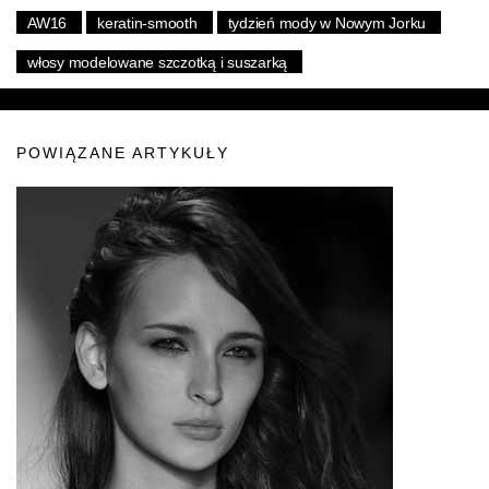
AW16
keratin-smooth
tydzień mody w Nowym Jorku
włosy modelowane szczotką i suszarką
POWIĄZANE ARTYKUŁY