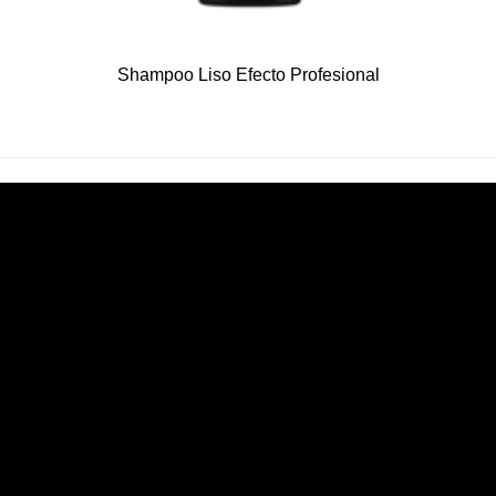
Shampoo Liso Efecto Profesional
see also
anti frizz
botox
champú
coleção
necesidades para el cabello
producto
tipo
Label